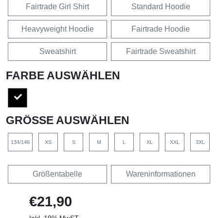
Fairtrade Girl Shirt
Standard Hoodie
Heavyweight Hoodie
Fairtrade Hoodie
Sweatshirt
Fairtrade Sweatshirt
FARBE AUSWÄHLEN
GRÖSSE AUSWÄHLEN
134/146
XS
S
M
L
XL
XXL
3XL
Größentabelle
Wareninformationen
€21,90
Inkl. 19% MwST